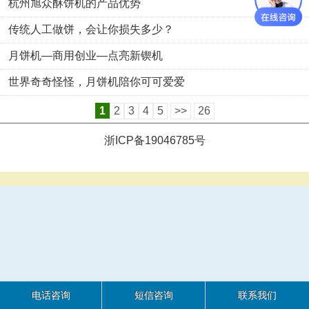
杭州旭众酥饼机的产品优势
传统人工做饼，会让你损失多少？
月饼机—商用创业—点亮新锲机
世界奇奇怪怪，月饼机陪你可可爱爱
1
2
3
4
5
>>
26
浙ICP备19046785号
电话咨询
短信咨询
联系我们